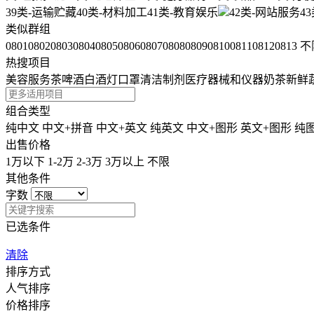
39类-运输贮藏
40类-材料加工
41类-教育娱乐
42类-网站服务
4
类似群组
0801
0802
0803
0804
0805
0806
0807
0808
0809
0810
0811
0812
0813
不
热搜项目
美容服务
茶
啤酒
白酒
灯
口罩
清洁制剂
医疗器械和仪器
奶茶
新鲜
组合类型
纯中文
中文+拼音
中文+英文
纯英文
中文+图形
英文+图形
纯
出售价格
1万以下
1-2万
2-3万
3万以上
不限
其他条件
字数
已选条件
清除
排序方式
人气排序
价格排序