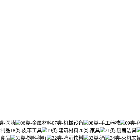
5类-医药
06类-金属材料
07类-机械设备
08类-手工器械
09类
胶制品
18类-皮革工具
19类-建筑材料
20类-家具
21类-厨房洁具
便食品
31类-饲料种籽
32类-啤酒饮料
33类-酒
34类-火机文