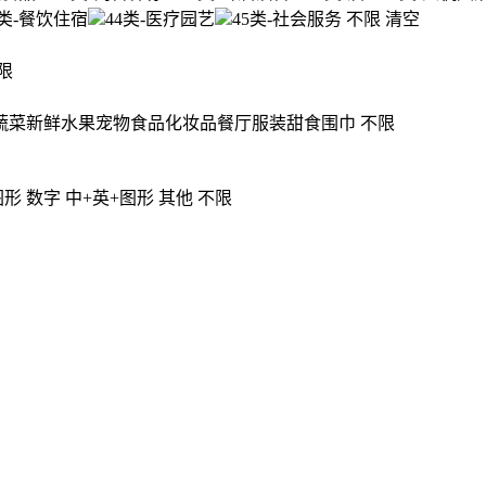
3类-餐饮住宿
44类-医疗园艺
45类-社会服务
不限
清空
限
蔬菜
新鲜水果
宠物食品
化妆品
餐厅
服装
甜食
围巾
不限
图形
数字
中+英+图形
其他
不限