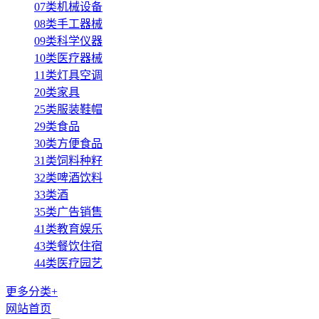
07类机械设备
08类手工器械
09类科学仪器
10类医疗器械
11类灯具空调
20类家具
25类服装鞋帽
29类食品
30类方便食品
31类饲料种籽
32类啤酒饮料
33类酒
35类广告销售
41类教育娱乐
43类餐饮住宿
44类医疗园艺
更多分类+
网站首页