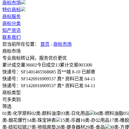
商标市场
特价商标
商标服务
商标分类
知产资讯
联系我们
您当前所在位置：
首页
-
商标市场
商标市场
专业商标转让网，服务优价更优
累计成交量
36602
今日成交
13
累计交易
903300
快递号：
SF1401465568685
百**城 8-10 已邮寄
快递号：
SF1426916909537
真* 资料已发 04-11
快递号：
SF1426916909537
真* 资料已发 04-11
商标类型
可多类别
筛选
01类-化学原料
02类-颜料油漆
03类-日化用品
04类-燃料油脂
0
类-烟花爆竹
14类-珠宝钟表
15类-乐器
16类-办公用品
17类-橡
类-纽扣拉链
27类-地毯席垫
28类-健身器材
29类-食品
30类-方