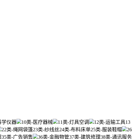
-科学仪器
10类-医疗器械
11类-灯具空调
12类-运输工具
13
22类-绳网袋篷
23类-纱线丝
24类-布料床单
25类-服装鞋帽
26
娱
35类-广告销售
36类-金融物管
37类-建筑修理
38类-通讯服务